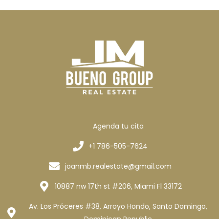
Agenda tu cita
+1 786-505-7624
joanmb.realestate@gmail.com
10887 nw 17th st #206, Miami Fl 33172
Av. Los Próceres #38, Arroyo Hondo, Santo Domingo,
Dominican Republic