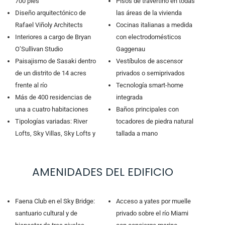
700 pies
Pisos de travertino en todas
Diseño arquitectónico de
las áreas de la vivienda
Rafael Viñoly Architects
Cocinas italianas a medida
Interiores a cargo de Bryan
con electrodomésticos
O’Sullivan Studio
Gaggenau
Paisajismo de Sasaki dentro
Vestíbulos de ascensor
de un distrito de 14 acres
privados o semiprivados
frente al río
Tecnología smart-home
Más de 400 residencias de
integrada
una a cuatro habitaciones
Baños principales con
Tipologías variadas: River
tocadores de piedra natural
Lofts, Sky Villas, Sky Lofts y
tallada a mano
AMENIDADES DEL EDIFICIO
Faena Club en el Sky Bridge:
Acceso a yates por muelle
santuario cultural y de
privado sobre el río Miami