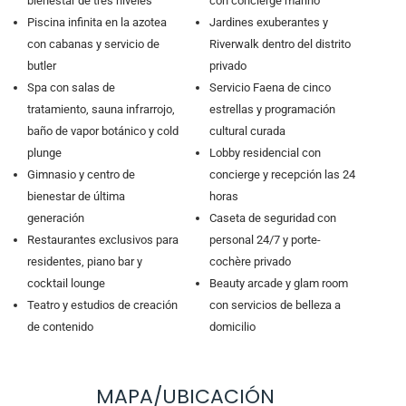
bienestar de tres niveles
con concierge marino
Piscina infinita en la azotea
Jardines exuberantes y
con cabanas y servicio de
Riverwalk dentro del distrito
butler
privado
Spa con salas de
Servicio Faena de cinco
tratamiento, sauna infrarrojo,
estrellas y programación
baño de vapor botánico y cold
cultural curada
plunge
Lobby residencial con
Gimnasio y centro de
concierge y recepción las 24
bienestar de última
horas
generación
Caseta de seguridad con
Restaurantes exclusivos para
personal 24/7 y porte-
residentes, piano bar y
cochère privado
cocktail lounge
Beauty arcade y glam room
Teatro y estudios de creación
con servicios de belleza a
de contenido
domicilio
MAPA/UBICACIÓN