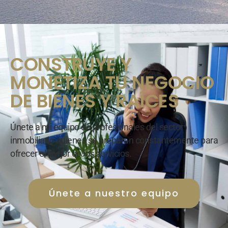
CONSTRUYE Y
MONETIZA TU NEGOCIO
DE BIENES Y RAÍCES
Únete a mi equipo de profesionales del sector
inmobiliario quienes se preparan constantemente
para
ofrecer el mejor de los servicios.
Únete a nuestro equipo